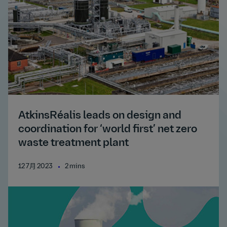
AtkinsRéalis leads on design and
coordination for ‘world first’ net zero
waste treatment plant
12 7月 2023
2 mins