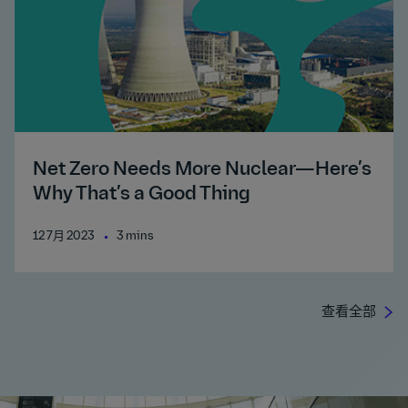
Net Zero Needs More Nuclear—Here’s
Why That’s a Good Thing
12 7月 2023
3 mins
查看全部