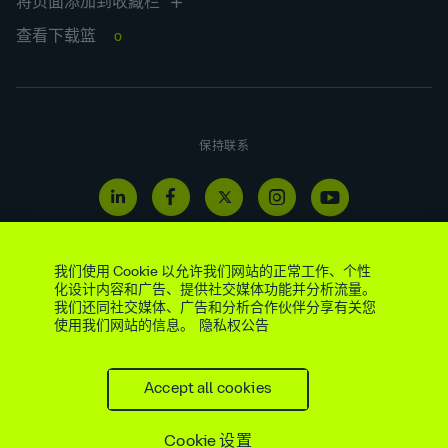
将页面添加到收藏栏
查看下载篮
0
保持联系
我们使用 Cookie 以允许我们网站的正常工作、个性
化设计内容和广告、提供社交媒体功能并分析流量。
我们还同社交媒体、广告和分析合作伙伴分享有关您
使用我们网站的信息。
隐私权公告
举报热线
法定与监管披露
现代奴隶制和贩运声明
供应商
法律公告
隐私权公告
网络访问政策
社交媒体政策
网站地图
Cookie 偏好
Accept all cookies
版权所有 © AtkinsRéalis
2026
Cookie 设置