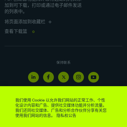
加到可下载，打印或通过电子邮件发送
的列表中。
将页面添加到收藏栏
查看下载篮
0
保持联系
我们使用 Cookie 以允许我们网站的正常工作、个性
化设计内容和广告、提供社交媒体功能并分析流量。
我们还同社交媒体、广告和分析合作伙伴分享有关您
举报热线
法定与监管披露
现代奴隶制和贩运声明
供应商
使用我们网站的信息。
隐私权公告
法律公告
隐私权公告
网络访问政策
社交媒体政策
网站地图