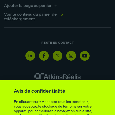
Ajouter la page au panier
Voir le contenu du panier de
0
téléchargement
RESTE EN CONTACT
Ligne de signalement
Avis de confidentialité
Renseignements requis par la loi et la réglementation
En cliquant sur « Accepter tous les témoins »,
Énoncé sur l’esclavage moderne et la traite de personnes
vous acceptez le stockage de témoins sur votre
Fournisseurs
Avis juridique
Éthique et conformité
appareil pour améliorer la navigation sur le site,