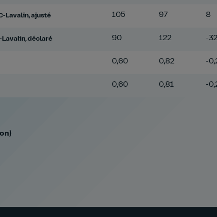
105
97
8
C-Lavalin, ajusté
90
122
-3
-Lavalin, déclaré
0,60
0,82
-0,
0,60
0,81
-0,
ion)