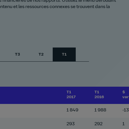
 financières de nos rapports. Utilisez le menu déroulant
ontenu et les ressources connexes se trouvent dans la
T3
T2
T1
T1
T1
$
2017
2016
var
1 849
1 988
-1
293
292
1