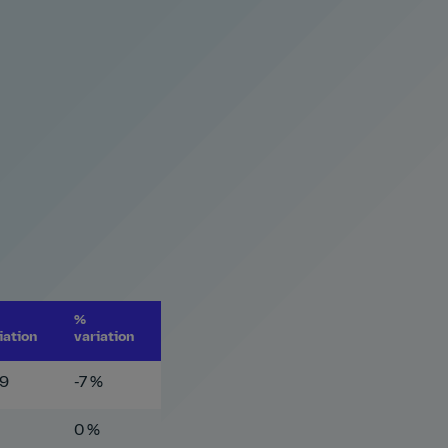
%
iation
variation
39
-7 %
0 %