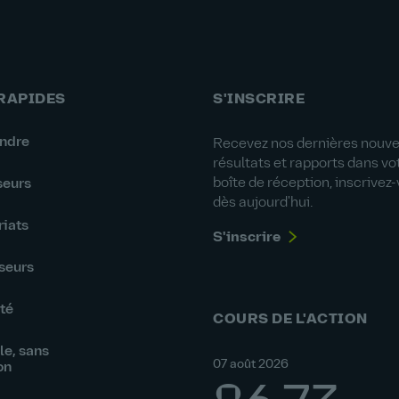
 RAPIDES
S'INSCRIRE
indre
Recevez nos dernières nouvel
résultats et rapports dans vo
boîte de réception, inscrivez
seurs
dès aujourd'hui.
riats
S'inscrire
seurs
té
COURS DE L'ACTION
e, sans
07 août 2026
on