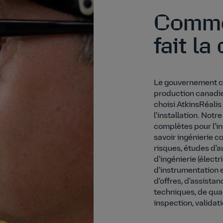
Comme
fait la
Le gouvernement ca
production canadi
choisi AtkinsRéalis
l'installation. Notr
complètes pour l’in
savoir ingénierie c
risques, études d'a
d'ingénierie (électr
d'instrumentation et
d'offres, d'assista
techniques, de qual
inspection, validati