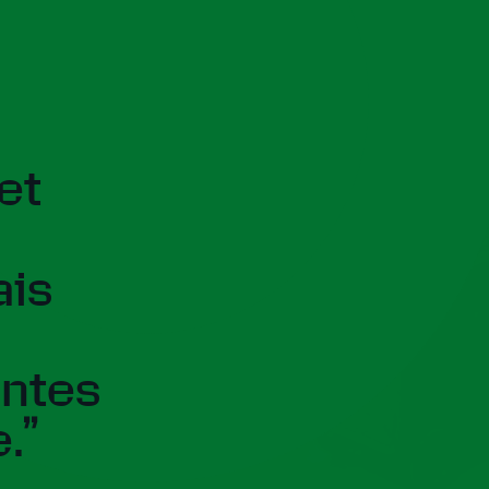
 et
ais
antes
.