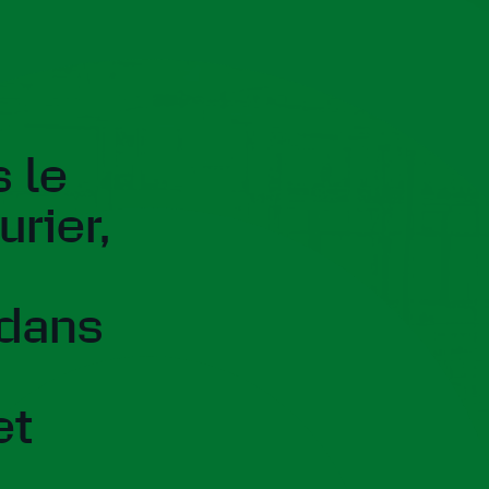
 le
rier,
 dans
et