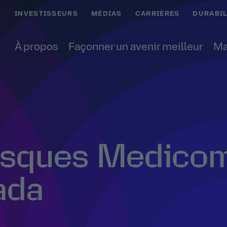
INVESTISSEURS
MÉDIAS
CARRIÈRES
DURABIL
À propos
Façonner un avenir meilleur
Ma
asques Medico
ada