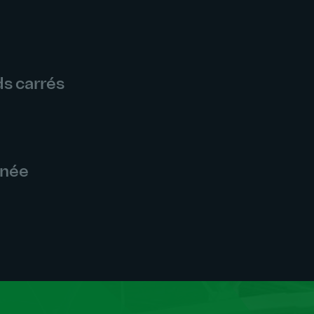
ds carrés
nnée