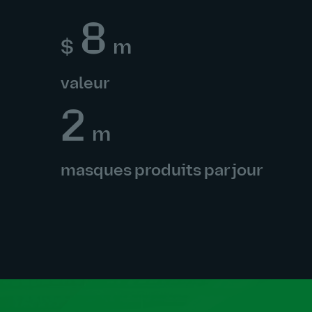
8
$
m
valeur
2
m
masques produits par jour