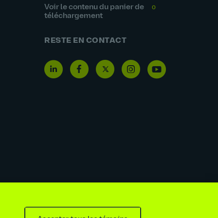
Voir le contenu du panier de
0
téléchargement
RESTE EN CONTACT
moderne et la traite de personnes
bilité
Politique sur les médias sociaux