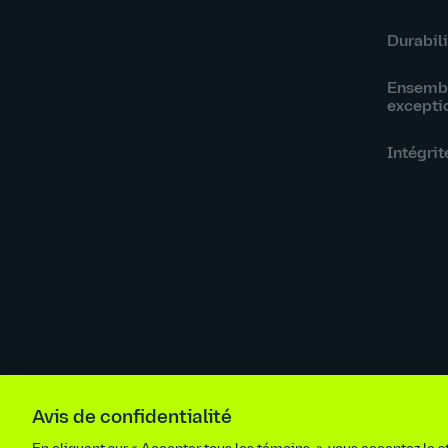
Durabili
Ensembl
excepti
Intégrit
Ligne de signalement
Renseigne
Avis de confidentialité
Fournisseurs
Avis juridique
Éthique 