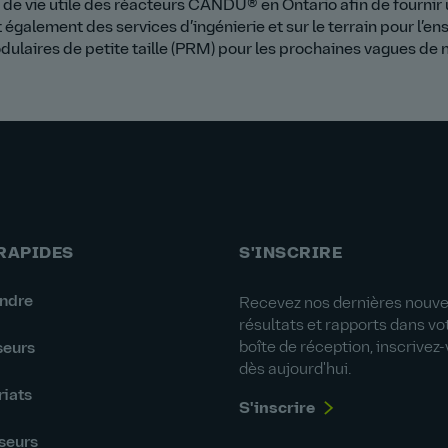
ée de vie utile des réacteurs CANDU® en Ontario afin de fourni
 également des services d’ingénierie et sur le terrain pour l
ulaires de petite taille (PRM) pour les prochaines vagues de n
 RAPIDES
S'INSCRIRE
indre
Recevez nos dernières nouvel
résultats et rapports dans vo
boîte de réception, inscrivez
seurs
dès aujourd'hui.
riats
S'inscrire
seurs