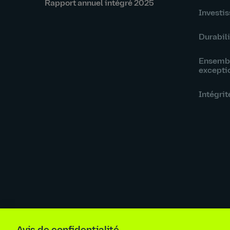
Rapport annuel intégré 2025
Investis
Durabili
Ensembl
excepti
Intégrit
Ligne de signalement
Renseigne