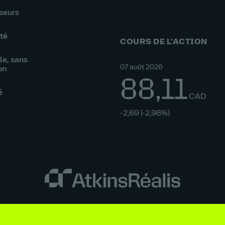
seurs
té
COURS DE L'ACTION
e, sans
07 août 2026
on
88,11
é
CAD
-2,69
(-2,96%)
ments requis par la loi et la réglementation
Énoncé sur l’esclavage 