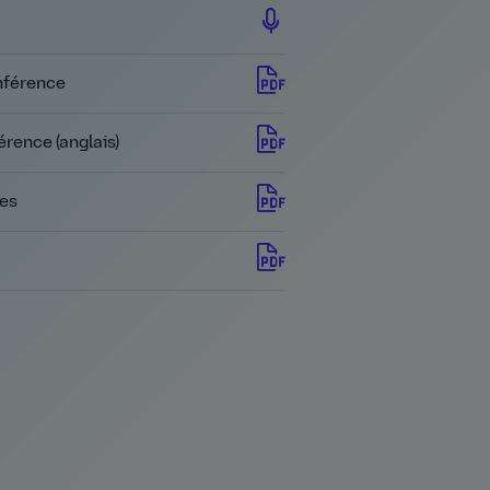
onférence
érence (anglais)
res