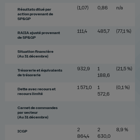
(1,07)
0,86
n/a
Résultats dilué par
action provenant de
SP&GP
111,4
485,7
(77,1 %)
RAIIA ajusté provenant
de SP&GP
Situation financière
(Au 31 décembre)
932,9
1
(21,5 %)
Trésorerie et équivalents
de trésorerie
188,6
1 571,0
1
(0,1 %)
Dette avec recours et
recours limité
572,6
Carnet de commandes
par secteur
(Au 31 décembre)
2
2
8,9 %
ICGP
864,4
630,0