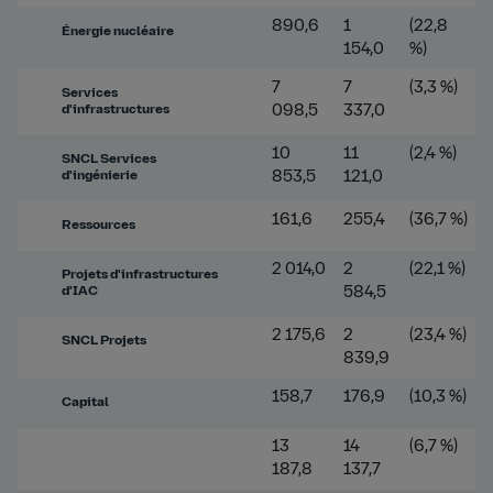
890,6
1
(22,8
Énergie nucléaire
154,0
%)
7
7
(3,3 %)
Services
d'infrastructures
098,5
337,0
10
11
(2,4 %)
SNCL Services
d'ingénierie
853,5
121,0
161,6
255,4
(36,7 %)
Ressources
2 014,0
2
(22,1 %)
Projets d'infrastructures
d'IAC
584,5
2 175,6
2
(23,4 %)
SNCL Projets
839,9
158,7
176,9
(10,3 %)
Capital
13
14
(6,7 %)
187,8
137,7