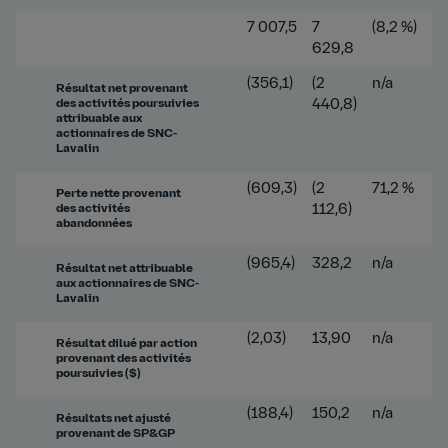
7 007,5
7
(8,2 %)
629,8
(356,1)
(2
n/a
Résultat net provenant
des activités poursuivies
440,8)
attribuable aux
actionnaires de SNC-
Lavalin
(609,3)
(2
71,2 %
Perte nette provenant
des activités
112,6)
abandonnées
(965,4)
328,2
n/a
Résultat net attribuable
aux actionnaires de SNC-
Lavalin
(2,03)
13,90
n/a
Résultat dilué par action
provenant des activités
poursuivies ($)
(188,4)
150,2
n/a
Résultats net ajusté
provenant de SP&GP