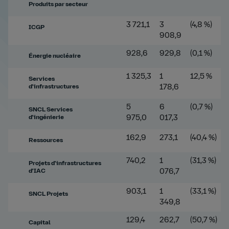
Produits par secteur
3 721,1
3
(4,8 %)
ICGP
908,9
928,6
929,8
(0,1 %)
Énergie nucléaire
1 325,3
1
12,5 %
Services
d'infrastructures
178,6
5
6
(0,7 %)
SNCL Services
d'ingénierie
975,0
017,3
162,9
273,1
(40,4 %)
Ressources
740,2
1
(31,3 %)
Projets d'infrastructures
d'IAC
076,7
903,1
1
(33,1 %)
SNCL Projets
349,8
129,4
262,7
(50,7 %)
Capital